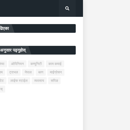
पढिएका
अनुसार पढ्नुहोस्
लिया
ओपिनियन
कम्युनिटी
काम कमाई
्रम
ट्राभल
नेपाल
ब्लग
माईग्रेसन
टेट
लाईफ स्टाईल
व्यवसाय
सपिङ
टस्