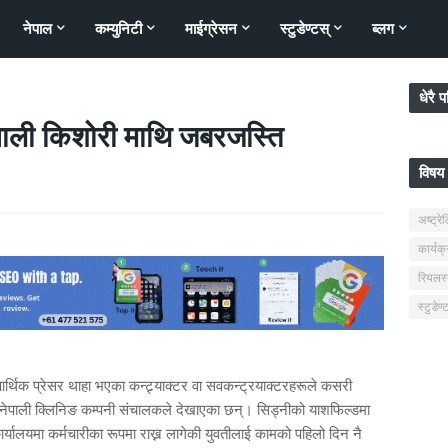
नेपाल
कम्युनिटी
माईग्रेसन
स्टुडेण्टस्
ब्लग
धेरै 
ेपाली किशोरी माथि जबरजस्ति
विषय 
अष्ट्रे
कार्यक
रियलस्
स्टुडेण्
ो आर्थिक प्रेसर थाहा भएका कन्ट्र्याक्टर वा सवकन्ट्रयाक्टरहरूले कसरी
 नेपाली क्लिनिङ कम्पनी संचालकले देखाएका छन्। सिड्नीको याशफिल्डमा
्यालयमा कर्मचारीका रूपमा राख्न लागेकी युवतीलाई कामको पहिलो दिन नै