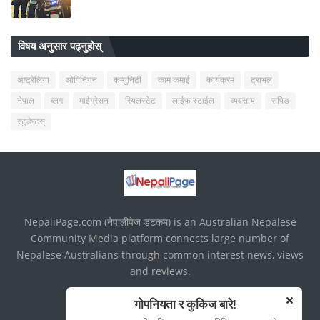
विषय अनुसार पढ्नुहोस्
अष्ट्रेलिया
ओपिनियन
कम्युनिटी
काम कमाई
कार्यक्रम
ट्राभल
नेपाल
ब्लग
माईग्रेसन
रियलस्टेट
लाईफ स्टाईल
व्यवसाय
सपिङ
स्टुडेण्टस्
NepaliPage.com (नेपालीपेज डटकम) is an Australian Nepalese
Community Media platform connects large number of
Nepalese Australians through common interest news, views
and reviews.
गोपनियता र कुकिज बारे!