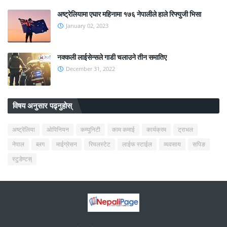
अष्ट्रेलियामा एघार महिनामा १७६ नेपालीले हाले रिफ्युजी भिसा
January 02, 2023
नक्कली लाईसेन्सले गाडी चलाउने तीन समातिए
December 31, 2022
विषय अनुसार पढ्नुहोस्
अष्ट्रेलिया
ओपिनियन
कम्युनिटी
काम कमाई
कार्यक्रम
ट्राभल
नेपाल
ब्लग
माईग्रेसन
रियलस्टेट
लाईफ स्टाईल
व्यवसाय
सपिङ
स्टुडेण्टस्