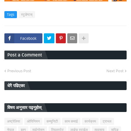
Tags
स्टुडेण्टस्
Facebook
Post a Comment
Previous Post
Next Post
धेरै पढिएका
विषय अनुसार पढ्नुहोस्
अष्ट्रेलिया
ओपिनियन
कम्युनिटी
काम कमाई
कार्यक्रम
ट्राभल
नेपाल
ब्लग
माईग्रेसन
रियलस्टेट
लाईफ स्टाईल
व्यवसाय
सपिङ